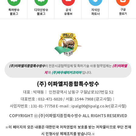
(주)이파엘지종합특수방수
의 전문시공협력업체 및 특허기술 사용 협약업체는
(주)이파엘
지
와
(주)바우쉐미커코리아
입니다.
(주) 이파엘지종합특수방수
대표 : 박재동
인천광역시 남동구 구월남로327번길 52
대표번호 : 032-471-6020 / 서울: 1544-7908 (광고사절)
사업자번호 : 131-81-77758
E-mail :
ipalg00@ipalg.co.kr
(광고사절)
COPYRIGHT ⓒ (주)이파엘지종합특수방수 ALL RIGHTS RESERVED
※이 페이지의 모든 내용은 대한민국 저작권법의 보호를 받는 저작물이므로 무단 전재
시 민형사상 제재조치를 받습니다.※