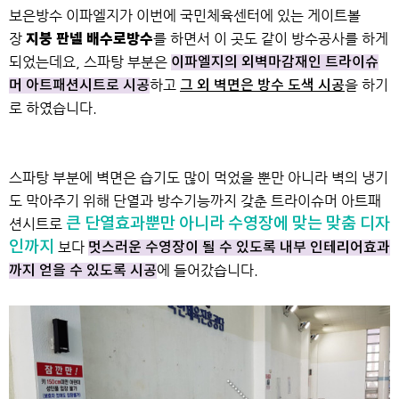
보은방수 이파엘지가 이번에 국민체육센터에 있는 게이트볼
장
지붕 판넬 배수로방수
를 하면서 이 곳도 같이 방수공사를 하게
되었는데요,
스파탕 부분은
이파엘지의 외벽마감재인 트라이슈
하고
을 하기
머 아트패션시트로 시공
그 외 벽면은 방수 도색 시공
로 하였습니다.
스파탕 부분에 벽면은 습기도 많이 먹었을 뿐만 아니라
벽의 냉기
도 막아주기 위해 단열과 방수기능까지 갖춘 트라이슈머 아트패
큰 단열효과뿐만 아니라 수영장에 맞는 맞춤 디자
션시트로
인까지
보다
멋스러운 수영장이 될 수 있도록 내부 인테리어효과
에 들어갔습니다.
까지 얻을 수 있도록 시공