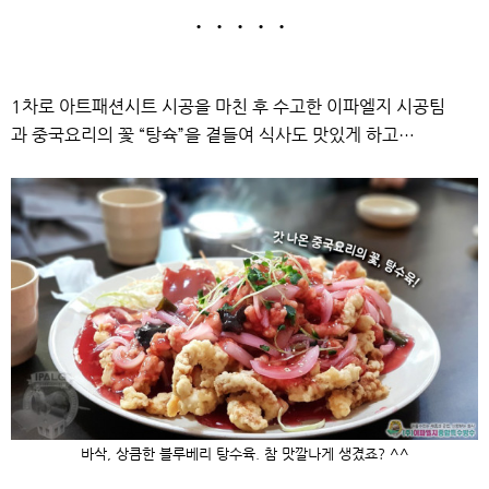
. . . . .
1차로 아트패션시트 시공을 마친 후 수고한 이파엘지 시공팀
과
중국요리의 꽃 “탕슉”을 곁들여 식사도 맛있게 하고…
바삭, 상큼한 블루베리 탕수육. 참 맛깔나게 생겼죠? ^^