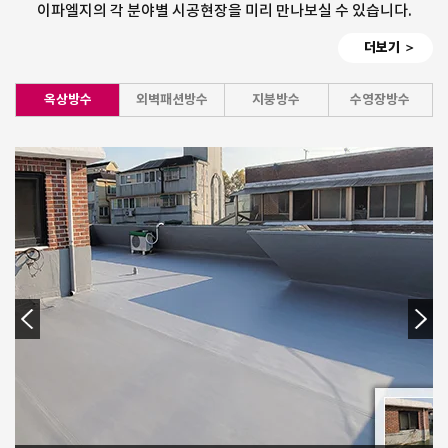
이파엘지의 각 분야별 시공현장을 미리 만나보실 수 있습니다.
더보기 ＞
옥상방수
외벽패션방수
지붕방수
수영장방수