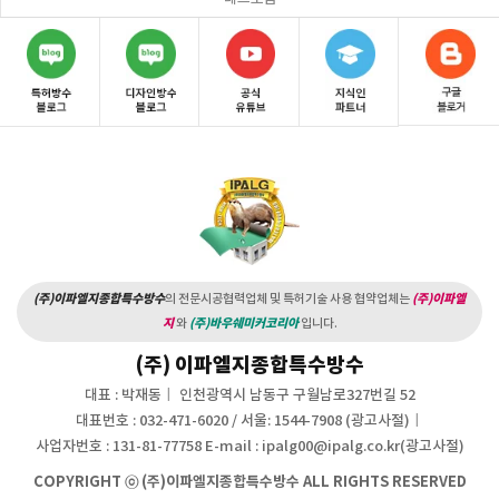
(주)이파엘지종합특수방수
의 전문시공협력업체 및 특허기술 사용 협약업체는
(주)이파엘
지
와
(주)바우쉐미커코리아
입니다.
(주) 이파엘지종합특수방수
대표 : 박재동
인천광역시 남동구 구월남로327번길 52
대표번호 : 032-471-6020 / 서울: 1544-7908 (광고사절)
사업자번호 : 131-81-77758
E-mail :
ipalg00@ipalg.co.kr
(광고사절)
COPYRIGHT ⓒ (주)이파엘지종합특수방수 ALL RIGHTS RESERVED