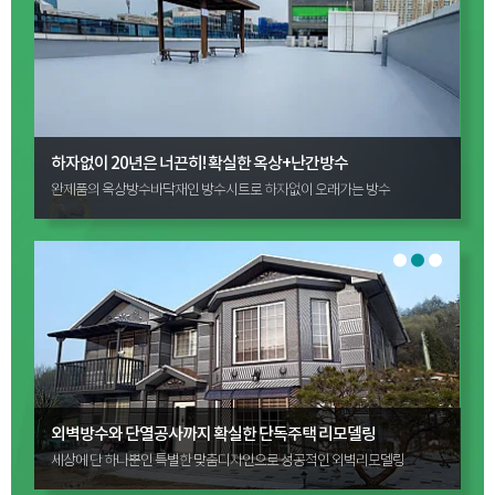
하자,누수 걱정 그만! 옥상되살리기 완벽시트방수
반복된 옥상누수,방수하자는 방수전문회사 이파엘지에게 맡기세요!
건물의 특색을 살린 세상에 단 하나뿐인 외벽리모델링
국내 유일 인형극 전용극장 외벽리모델링 이야기