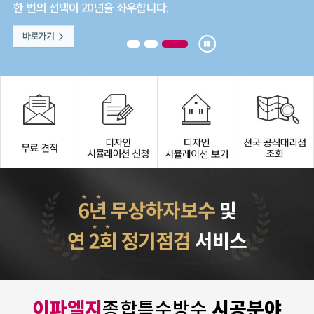
이파엘지
시공분야
종합특수방수