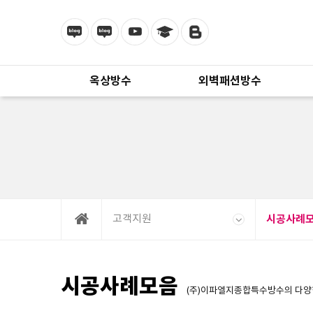
옥상방수
외벽패션방수
고객지원
시공사례
시공사례모음
(주)이파엘지종합특수방수의 다양