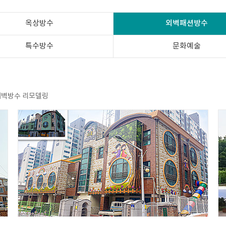
옥상방수
외벽패션방수
특수방수
문화예술
외벽방수 리모델링