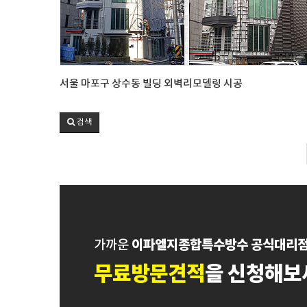
서울 마포구 상수동 빌딩 외벽리모델링 시공
검색
이파엘지종합특수방수 공식대리
가까운
무료방문견적
을 신청해보