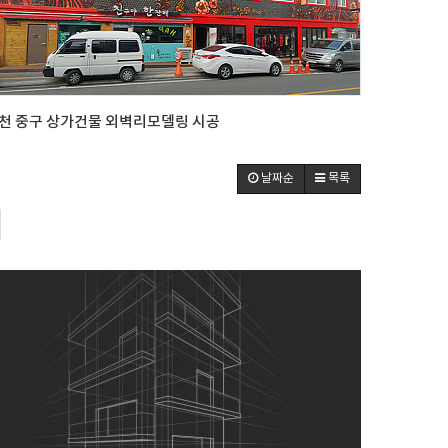
천 중구 상가건물 외벽리모델링 시공
날짜순
목록