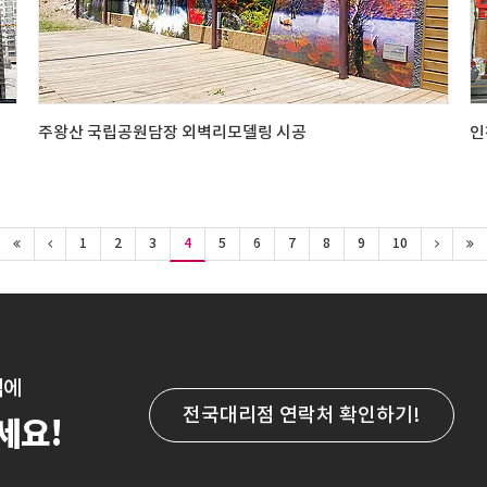
주왕산 국립공원담장 외벽리모델링 시공
인
1
2
3
4
5
6
7
8
9
10
점
에
전국대리점 연락처
확인하기!
세요!