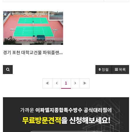
경기 포천 대학교건물 파워플랜트(테니스장) 방수 시공
정렬
목록
1
이파엘지종합특수방수 공식대리점
가까운
에
무료방문견적
을 신청해보세요!